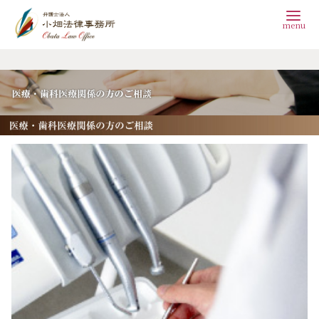
コ
ン
テ
ン
ツ
へ
移
動