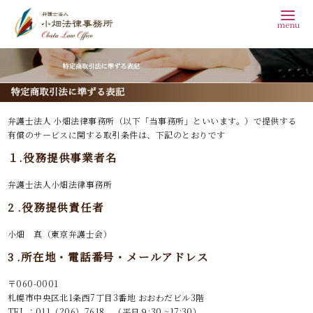
コ
ン
テ
弁護士法人 小畑法律事務所（以下「当事務所」といいます。）で提供する
ン
有償のサービスに関する取引条件は、下記のとおりです
ツ
１.役務提供事業者名
へ
弁護士法人小畑法律事務所
移
2 .役務提供責任者
動
小畑 真（東京弁護士会）
3 .所在地・電話番号・メールアドレス
〒060-0001
札幌市中央区北1条西7丁目3番地 おおわだビル3階
TEL ：011（206）7618 （平日９:30 ~17:30）