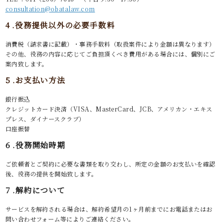
consultation@obatalaw.com
4 .役務提供以外の必要手数料
消費税（請求書に記載）・事務手数料（取扱案件により金額は異なります）
その他、役務の内容に応じてご負担頂くべき費用がある場合には、個別にご
案内致します。
5 .お支払い方法
銀行振込
クレジットカード決済（VISA、MasterCard、JCB、アメリカン・エキス
プレス、ダイナースクラブ）
口座振替
6 .役務開始時期
ご依頼者とご契約に必要な書類を取り交わし、所定の金額のお支払いを確認
後、役務の提供を開始致します。
7 .解約について
サービスを解約される場合は、解約希望月の1ヶ月前までにお電話またはお
問い合わせフォーム等によりご連絡ください。