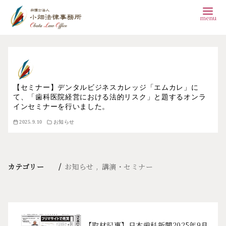
コ
ン
テ
【セミナー】デンタルビジネスカレッジ「エムカレ」に
ン
て、「歯科医院経営における法的リスク」と題するオンラ
ツ
インセミナーを行いました。
へ
2025.9.10
お知らせ
移
動
カテゴリー
お知らせ
講演・セミナー
【取材記事】日本歯科新聞2025年9月