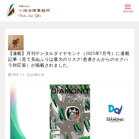
コ
ン
テ
【連載】月刊デンタルダイヤモンド（2025年7月号）に連載
ン
記事（見て見ぬふりは最大のリスク!患者さんからのセクハ
ツ
ラ対応策）が掲載されました。
へ
2025.7.1
お知らせ
移
動