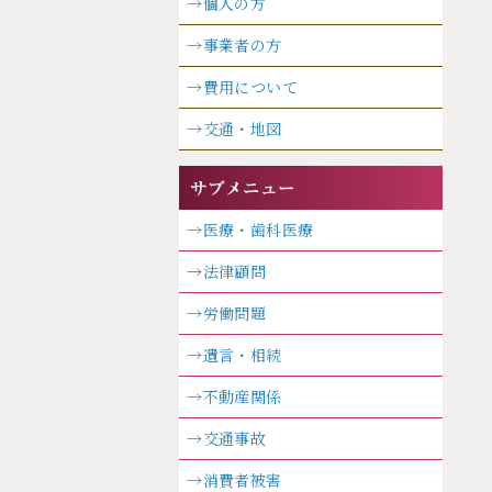
→個人の方
→事業者の方
→費用について
→交通・地図
→医療・歯科医療
→
法律顧問
→労働問題
→遺言・相続
→不動産関係
→交通事故
→消費者被害