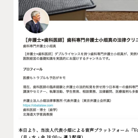
本日より、当法人代表小畑による音声プラットフォーム「Vo
（月・水・金 18:00〜 週３配信）