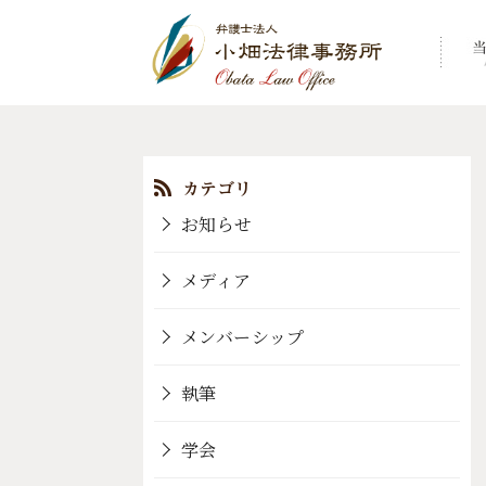
コ
ン
テ
ン
お知らせ
ツ
へ
メディア
移
動
メンバーシップ
執筆
学会