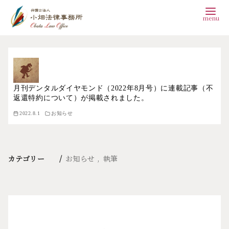
コ
ン
テ
月刊デンタルダイヤモンド（2022年8月号）に連載記事（不
ン
返還特約について）が掲載されました。
ツ
2022.8.1
お知らせ
へ
移
動
カテゴリー
お知らせ
執筆