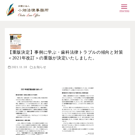
コ
ン
テ
ン
【重版決定】事例に学ぶ・歯科法律トラブルの傾向と対策
＜2021年改訂＞の重版が決定いたしました。
ツ
2021.11.18
お知らせ
へ
移
動