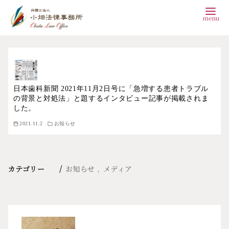
コ
ン
テ
ン
日本歯科新聞 2021年11月2日号に「急増する患者トラブル
の背景と対処法」と題するインタビュー記事が掲載されま
ツ
した。
へ
2021.11.2
お知らせ
移
動
カテゴリー
お知らせ
メディア