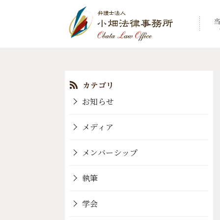
コ
ン
テ
ン
お知らせ
ツ
へ
メディア
移
動
メンバーシップ
執筆
学会