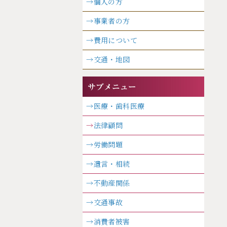
→個人の方
→事業者の方
→費用について
→交通・地図
→医療・歯科医療
→
法律顧問
→労働問題
→遺言・相続
→不動産関係
→交通事故
→消費者被害