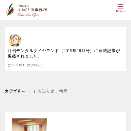
コ
ン
テ
ン
月刊デンタルダイヤモンド（2019年10月号）に連載記事が
掲載されました。
ツ
2019.10.1
お知らせ
へ
移
動
カテゴリー
お知らせ
執筆