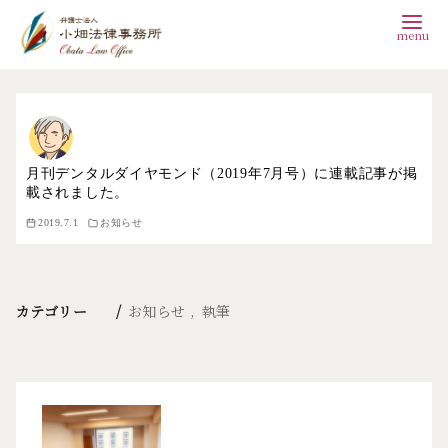
コ
ン
テ
ン
月刊デンタルダイヤモンド（2019年7月号）に連載記事が掲
載されました。
ツ
2019.7.1
お知らせ
へ
移
動
カテゴリー
お知らせ
執筆