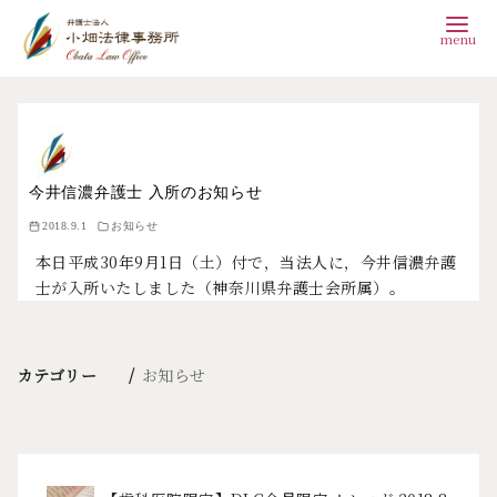
コ
ン
テ
ン
今井信濃弁護士 入所のお知らせ
2018.9.1
お知らせ
ツ
本日平成30年9月1日（土）付で，当法人に，今井信濃弁護
へ
士が入所いたしました（神奈川県弁護士会所属）。
移
動
カテゴリー
お知らせ