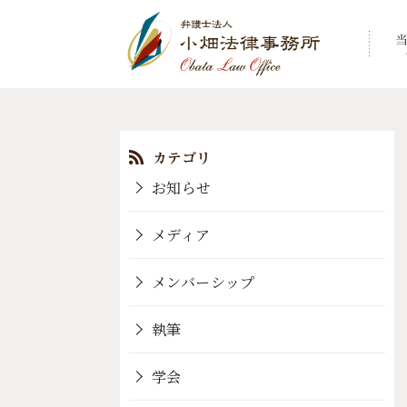
コ
ン
テ
ン
お知らせ
ツ
へ
メディア
移
動
メンバーシップ
執筆
学会