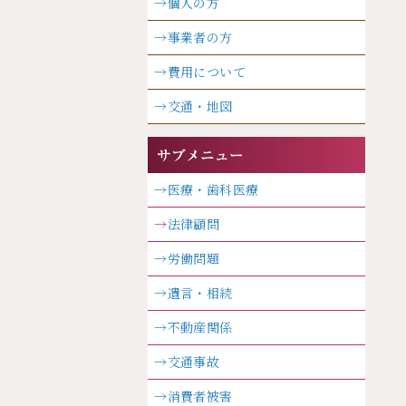
→個人の方
→事業者の方
→費用について
→交通・地図
→医療・歯科医療
→
法律顧問
→労働問題
→遺言・相続
→不動産関係
→交通事故
→消費者被害