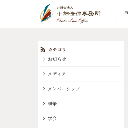
コ
ン
テ
ン
お知らせ
ツ
へ
メディア
移
動
メンバーシップ
執筆
学会