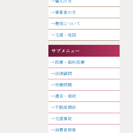
→個人の方
→事業者の方
→費用について
→交通・地図
→医療・歯科医療
→
法律顧問
→労働問題
→遺言・相続
→不動産関係
→交通事故
→消費者被害