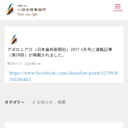
コ
ン
テ
ン
アポロニア21（日本歯科新聞社）2017.1月号に連載記事
（第28回）が掲載されました。
ツ
2017.1.1
お知らせ
へ
https://www.facebook.com/obatalaw/posts/1279930
移
705386853
動
カテゴリー
お知らせ
執筆