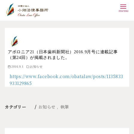
コ
ン
テ
ン
アポロニア21（日本歯科新聞社）2016.9月号に連載記事
（第24回）が掲載されました。
ツ
2016.9.1
お知らせ
へ
https://www.facebook.com/obatalaw/posts/1135833
移
933129865
動
カテゴリー
お知らせ
執筆